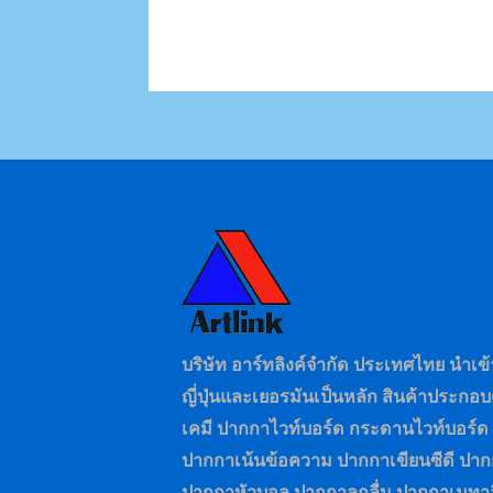
บริษัท อาร์ทลิงค์จำกัด ประเทศไทย นำเ
ญี่ปุ่นและเยอรมันเป็นหลัก สินค้าประก
เคมี ปากกาไวท์บอร์ด กระดานไวท์บอร์ด
ปากกาเน้นข้อความ ปากกาเขียนซีดี ป
ปากกาหัวบอล ปากกาลูกลื่น ปากกาเมทาล