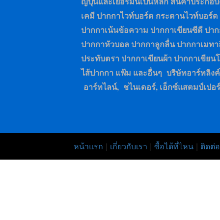
ญี่ปุ่นและเยอรมันเป็นหลัก สินค้าประก
เคมี ปากกาไวท์บอร์ด กระดานไวท์บอร์ด
ปากกาเน้นข้อความ ปากกาเขียนซีดี ป
ปากกาหัวบอล ปากกาลูกลื่น ปากกาเมทาล
ประทับตรา ปากกาเขียนผ้า ปากกาเขียน
ไส้ปากกา แฟ้ม และอื่นๆ บริษัทอาร์ทลิงค์เ
อาร์ทไลน์, ชไนเดอร์, เอ็กซ์แสตมป์เปอร
หน้าแรก
|
เกี่ยวกับเรา
|
ซื้อได้ที่ไหน
|
ติดต่